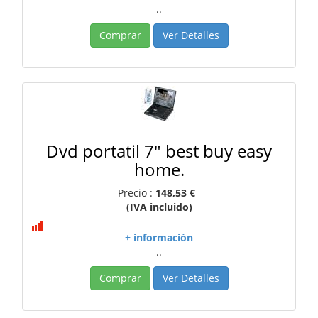
..
Comprar
Ver Detalles
Dvd portatil 7" best buy easy
home.
Precio :
148,53 €
(IVA incluido)
+ información
..
Comprar
Ver Detalles