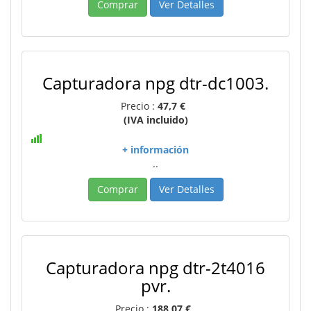
Comprar
Ver Detalles
Capturadora npg dtr-dc1003.
Precio :
47,7 €
(IVA incluido)
+ información
..
Comprar
Ver Detalles
Capturadora npg dtr-2t4016
pvr.
Precio :
188,07 €