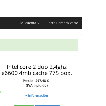
Mi cuenta
Carro Compra Vacío
Intel core 2 duo 2,4ghz
e6600 4mb cache 775 box.
Precio :
297,48 €
(IVA incluido)
+ información
..