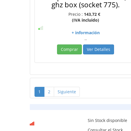
ghz box (socket 775).
Precio :
143,72 €
(IVA incluido)
+ información
..
Comprar
Ver Detalles
1
2
Siguiente
Sin Stock disponible
Consultar el Stock