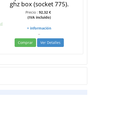
ghz box (socket 775).
Precio :
92,32 €
(IVA incluido)
+ información
..
Comprar
Ver Detalles