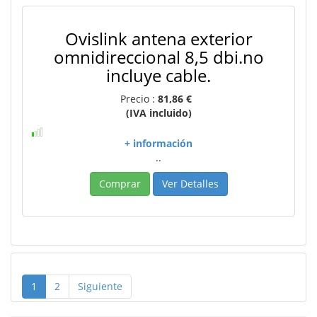
Ovislink antena exterior
omnidireccional 8,5 dbi.no
incluye cable.
Precio :
81,86 €
(IVA incluido)
+ información
..
Comprar
Ver Detalles
1
2
Siguiente