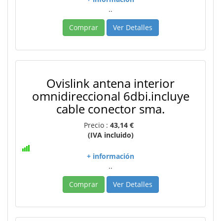
..
Comprar
Ver Detalles
Ovislink antena interior
omnidireccional 6dbi.incluye
cable conector sma.
Precio :
43,14 €
(IVA incluido)
+ información
..
Comprar
Ver Detalles