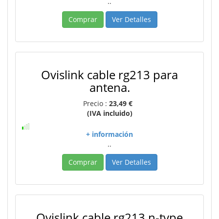
..
Comprar
Ver Detalles
Ovislink cable rg213 para
antena.
Precio :
23,49 €
(IVA incluido)
+ información
..
Comprar
Ver Detalles
Ovislink cable rg213 n-type