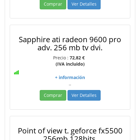
Comprar
Ver Detalles
Sapphire ati radeon 9600 pro
adv. 256 mb tv dvi.
Precio :
72,82 €
(IVA incluido)
+ información
..
Comprar
Ver Detalles
Point of view t. geforce fx5500
256mb 128bits.