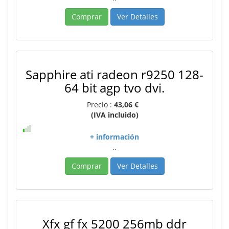
Comprar
Ver Detalles
Sapphire ati radeon r9250 128-
64 bit agp tvo dvi.
Precio :
43,06 €
(IVA incluido)
+ información
..
Comprar
Ver Detalles
Xfx gf fx 5200 256mb ddr