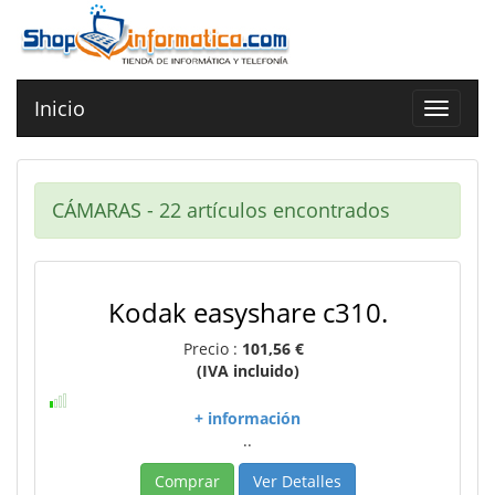
Inicio
Toggle
navigat
CÁMARAS - 22 artículos encontrados
Kodak easyshare c310.
Precio :
101,56 €
(IVA incluido)
+ información
..
Comprar
Ver Detalles