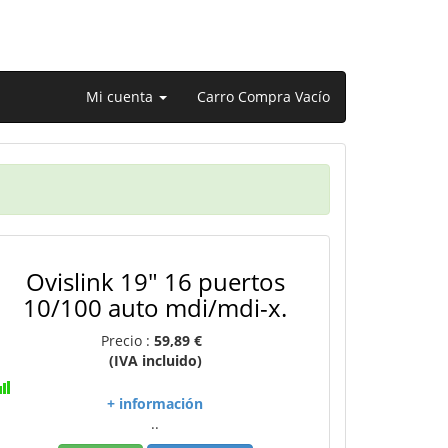
Mi cuenta
Carro Compra Vacío
Ovislink 19" 16 puertos
10/100 auto mdi/mdi-x.
Precio :
59,89 €
(IVA incluido)
+ información
..