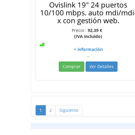
Ovislink 19" 24 puertos
10/100 mbps. auto mdi/mdi
x con gestión web.
Precio :
92,39 €
(IVA incluido)
+ información
..
Comprar
Ver Detalles
1
2
Siguiente