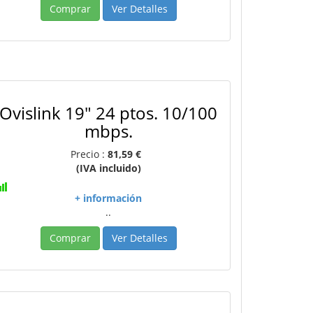
Comprar
Ver Detalles
Ovislink 19" 24 ptos. 10/100
mbps.
Precio :
81,59 €
(IVA incluido)
+ información
..
Comprar
Ver Detalles