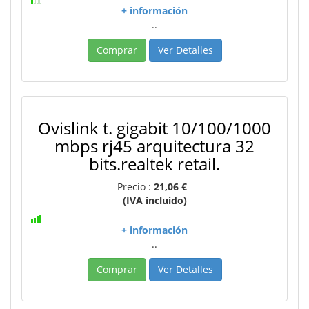
+ información
..
Comprar
Ver Detalles
Ovislink t. gigabit 10/100/1000
mbps rj45 arquitectura 32
bits.realtek retail.
Precio :
21,06 €
(IVA incluido)
+ información
..
Comprar
Ver Detalles