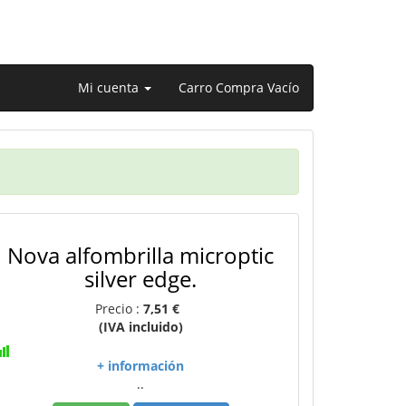
Mi cuenta
Carro Compra Vacío
Nova alfombrilla microptic
silver edge.
Precio :
7,51 €
(IVA incluido)
+ información
..