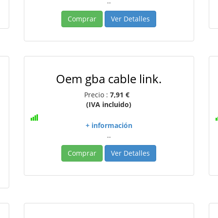
..
Comprar
Ver Detalles
Oem gba cable link.
Precio :
7,91 €
(IVA incluido)
+ información
..
Comprar
Ver Detalles