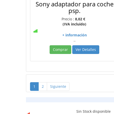
Sony adaptador para coche
psp.
Precio :
8,02 €
(IVA incluido)
+ información
..
Comprar
Ver Detalles
1
2
Siguiente
Sin Stock disponible