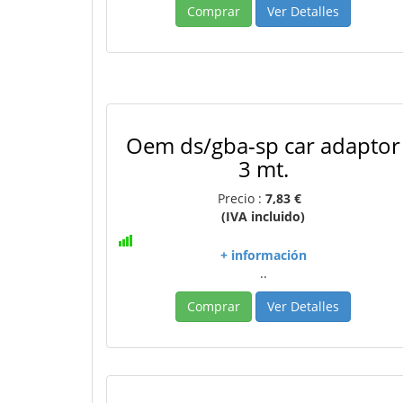
Comprar
Ver Detalles
Oem ds/gba-sp car adaptor
3 mt.
Precio :
7,83 €
(IVA incluido)
+ información
..
Comprar
Ver Detalles