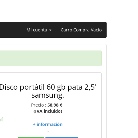
Mi cuenta
Carro Compra Vacío
Disco portátil 60 gb pata 2,5'
samsung.
Precio :
58,98 €
(IVA incluido)
+ información
..