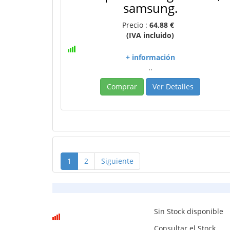
samsung.
Precio :
64,88 €
(IVA incluido)
+ información
..
Comprar
Ver Detalles
1
2
Siguiente
Sin Stock disponible
Consultar el Stock