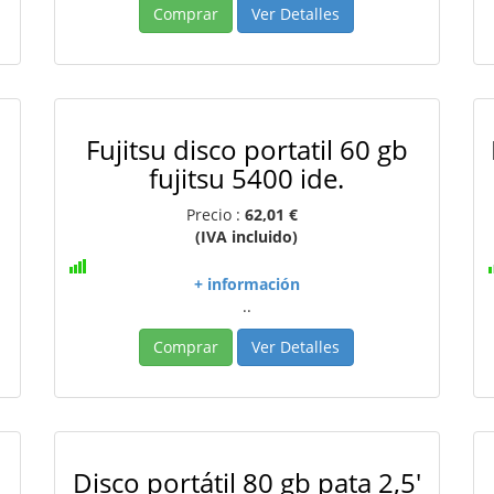
Comprar
Ver Detalles
Fujitsu disco portatil 60 gb
fujitsu 5400 ide.
Precio :
62,01 €
(IVA incluido)
+ información
..
Comprar
Ver Detalles
'
Disco portátil 80 gb pata 2,5'