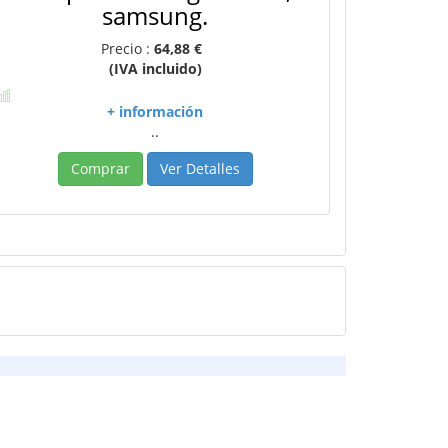
samsung.
Precio :
64,88 €
(IVA incluido)
+ información
..
Comprar
Ver Detalles