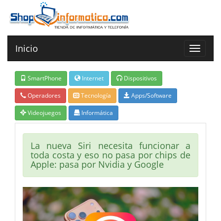
Inicio
Toggle
navigat
SmartPhone
Internet
Dispositivos
Operadores
Tecnología
Apps/Software
Videojuegos
Informática
La nueva Siri necesita funcionar a
toda costa y eso no pasa por chips de
Apple: pasa por Nvidia y Google