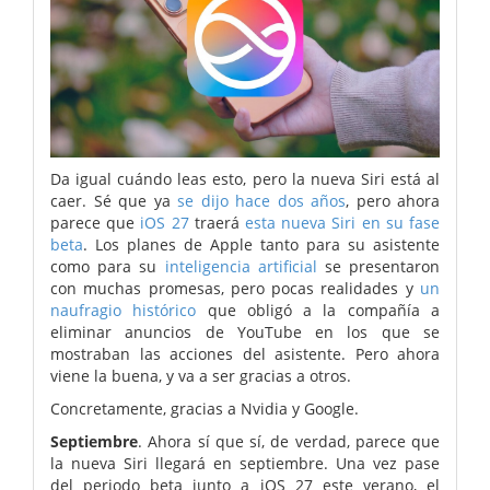
Da igual cuándo leas esto, pero la nueva Siri está al
caer. Sé que ya
se dijo hace dos años
, pero ahora
parece que
iOS 27
traerá
esta nueva Siri en su fase
beta
. Los planes de Apple tanto para su asistente
como para su
inteligencia artificial
se presentaron
con muchas promesas, pero pocas realidades y
un
naufragio histórico
que obligó a la compañía a
eliminar anuncios de YouTube en los que se
mostraban las acciones del asistente. Pero ahora
viene la buena, y va a ser gracias a otros.
Concretamente, gracias a Nvidia y Google.
Septiembre
. Ahora sí que sí, de verdad, parece que
la nueva Siri llegará en septiembre. Una vez pase
del periodo beta junto a iOS 27 este verano, el