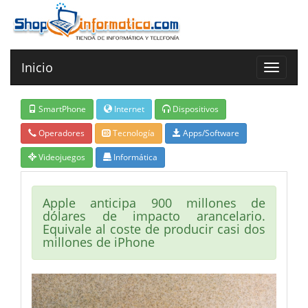
Inicio
Toggle
navigat
SmartPhone
Internet
Dispositivos
Operadores
Tecnología
Apps/Software
Videojuegos
Informática
Apple anticipa 900 millones de
dólares de impacto arancelario.
Equivale al coste de producir casi dos
millones de iPhone