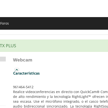
Foros
TX PLUS
Webcam
961464-5412
Realice videoconferencias en directo con QuickCam® Co
de alto rendimiento y la tecnología RightLight™ ofrecen 
sea escasa. Use el micrófono integrado, o el casco telefó
audio bidireccional sincronizado. La tecnología RightS