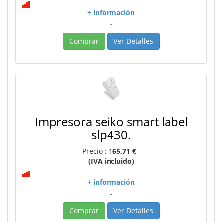
+ información
..
Comprar
Ver Detalles
Impresora seiko smart label
slp430.
Precio :
165,71 €
(IVA incluido)
+ información
..
Comprar
Ver Detalles