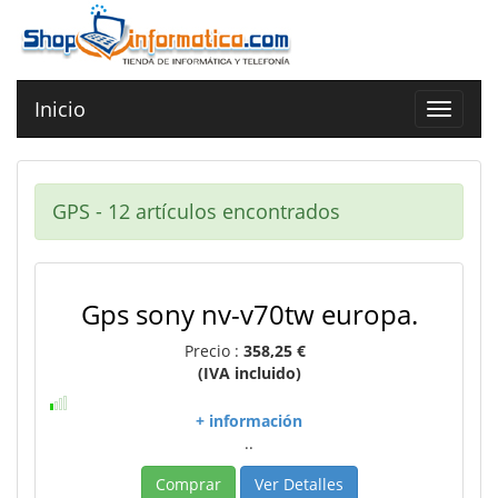
Inicio
Toggle
navigat
GPS - 12 artículos encontrados
Gps sony nv-v70tw europa.
Precio :
358,25 €
(IVA incluido)
+ información
..
Comprar
Ver Detalles