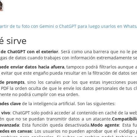
partir de tu foto con Gemini o ChatGPT para luego usarlos en What
é sirve
n de ChatGPT con el exterior
. Será como una barrera que no le per
fugas de datos cuando trabajes con información extremadamente se
ede enviar datos hacia afuera
, tampoco podrá filtrarlos aunque
evitar que este engaño pueda resultar en la filtración de datos se
 de prompts
, sino los canales por los que estas inyecciones pu
PDF la orden oculta de que le envíe los datos personales de tus c
mente no podrá cumplir con esa orden.
ades clave
de la inteligencia artificial. Son las siguientes:
 vivo
: ChatGPT solo podrá acceder al contenido en caché de la we
ién que no se puedan transmitir datos a un atacante.
Compatibil
 avanzada
: Esta función queda desactivada.
Modo agente
: Esta 
edes en canvas
: Los usuarios no pueden aprobar que el cvódigo 