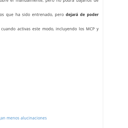
 sobre él manualmente, pero no podrá bajarlos de
los que ha sido entrenado, pero
dejará de poder
cuando activas este modo, incluyendo los MCP y
ngan menos alucinaciones