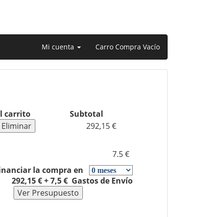
Mi cuenta
Carro Compra Vacío
l carrito
Subtotal
292,15 €
7.5 €
inanciar la compra en
292,15 € + 7,5 € Gastos de Envío