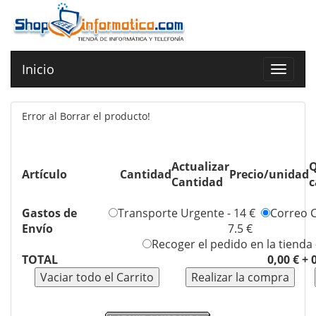
Inicio
Toggle
navigat
Error al Borrar el producto!
Actualizar
Q
Artículo
Cantidad
Precio/unidad
Cantidad
c
Gastos de
Transporte Urgente - 14 €
Correo C
Envío
7.5 €
Recoger el pedido en la tienda 
TOTAL
0,00 € +