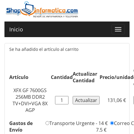
Inicio
Toggle
navigat
Se ha añadido el artículo al carrito
Actualizar
Artículo
Cantidad
Precio/unidad
Cantidad
XFX GF 7600GS
256MB DDR2
131,06 €
TV+DVI+VGA 8X
AGP
Gastos de
Transporte Urgente - 14 €
Correo Ce
Envío
7.5 €