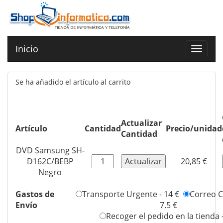
Inicio
Toggle
navigat
Se ha añadido el artículo al carrito
Actualizar
Artículo
Cantidad
Precio/unidad
Cantidad
DVD Samsung SH-
D162C/BEBP
20,85 €
Negro
Gastos de
Transporte Urgente - 14 €
Correo Ce
Envío
7.5 €
Recoger el pedido en la tienda 