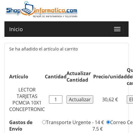
Inicio
Toggle
navigat
Se ha añadido el artículo al carrito
Qu
Actualizar
Artículo
Cantidad
Precio/unidad
de
Cantidad
ca
LECTOR
TARJETAS
30,62 €
PCMCIA 10X1
CONCEPTRONIC
Gastos de
Transporte Urgente - 14 €
Correo Cer
Envío
7.5 €