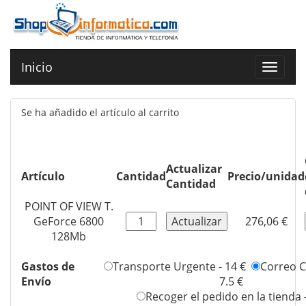
Inicio
Toggle
navigat
Se ha añadido el artículo al carrito
Actualizar
Artículo
Cantidad
Precio/unidad
Cantidad
POINT OF VIEW T.
GeForce 6800
276,06 €
128Mb
Gastos de
Transporte Urgente - 14 €
Correo Ce
Envío
7.5 €
Recoger el pedido en la tienda 