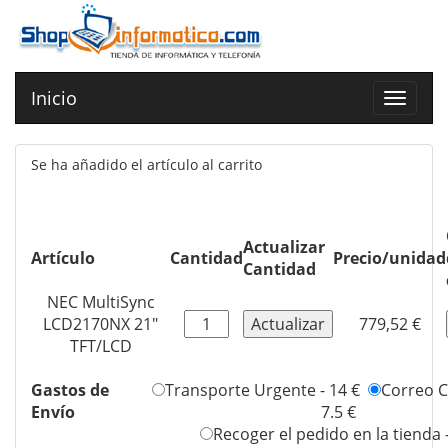
Inicio
Toggle
navigat
Se ha añadido el artículo al carrito
Actualizar
Artículo
Cantidad
Precio/unidad
Cantidad
NEC MultiSync
LCD2170NX 21"
779,52 €
TFT/LCD
Gastos de
Transporte Urgente - 14 €
Correo Ce
Envío
7.5 €
Recoger el pedido en la tienda 